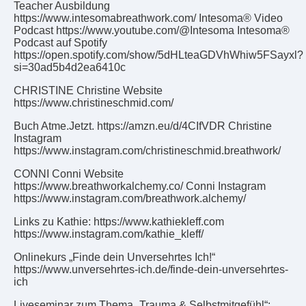
Teacher Ausbildung
https://www.intesomabreathwork.com/ Intesoma® Video
Podcast https://www.youtube.com/@Intesoma Intesoma®
Podcast auf Spotify
https://open.spotify.com/show/5dHLteaGDVhWhiw5FSayxl?
si=30ad5b4d2ea6410c
CHRISTINE Christine Website
https://www.christineschmid.com/
Buch Atme.Jetzt. https://amzn.eu/d/4CIfVDR Christine
Instagram
https://www.instagram.com/christineschmid.breathwork/
CONNI Conni Website
https://www.breathworkalchemy.co/ Conni Instagram
https://www.instagram.com/breathwork.alchemy/
Links zu Kathie: https://www.kathiekleff.com
https://www.instagram.com/kathie_kleff/
Onlinekurs „Finde dein Unversehrtes Ich!“
https://www.unversehrtes-ich.de/finde-dein-unversehrtes-
ich
Liveseminar zum Thema „Trauma & Selbstmitgefühl“: