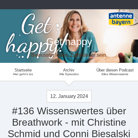
Get happy
Bewusster leben. Zufriedener sein.
Startseite
Archiv
Über diesen Podcast
Hier geht's los
Alle Episoden
Alles Wissenswerte
12. January 2024
#136 Wissenswertes über
Breathwork - mit Christine
Schmid und Conni Biesalski