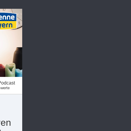
Podcast
swerte
ren