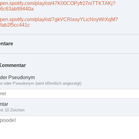
/open.spotify.com/playlist/47K00COPyfr27niTTKTAKj?
06c63ab99440a
/open.spotify.com/playlist/7gkVCRixoyYLicNnyWrXqM?
fab2f5cc441c
ntare
Kommentar
der Pseudonym
 oder Pseudonym (wird öffentlich angezeigt)
tar
ns 10 Zeichen