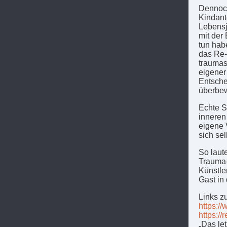
Dennoch
Kindant
Lebensj
mit der
tun hab
das Re-
traumas
eigener
Entsche
überbew
Echte S
inneren
eigene 
sich se
So laut
Trauma-
Künstler
Gast in 
Links z
https:/
https://
„Das le