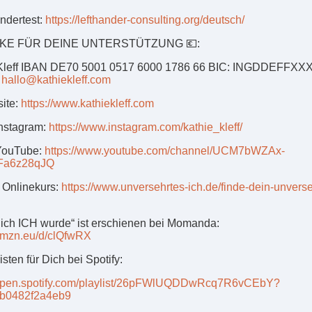
ndertest:
https://lefthander-consulting.org/deutsch/
NKE FÜR DEINE UNTERSTÜTZUNG 💶:
 Kleff IBAN DE70 5001 0517 6000 1786 66 BIC: INGDDEFFXX
:
hallo@kathiekleff.com
ite:
https://www.kathiekleff.com
Instagram:
https://www.instagram.com/kathie_kleff/
YouTube:
https://www.youtube.com/channel/UCM7bWZAx-
Fa6z28qJQ
 Onlinekurs:
https://www.unversehrtes-ich.de/finde-dein-unverse
 ich ICH wurde“ ist erschienen bei Momanda:
/amzn.eu/d/clQfwRX
isten für Dich bei Spotify:
//open.spotify.com/playlist/26pFWlUQDDwRcq7R6vCEbY?
7b0482f2a4eb9