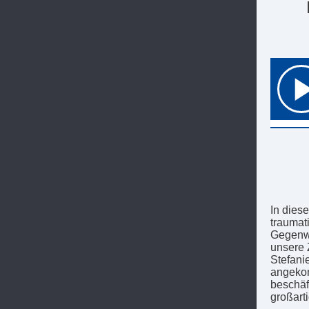
In dies
traumat
Gegenwa
unsere 
Stefanie
angekom
beschäf
großart