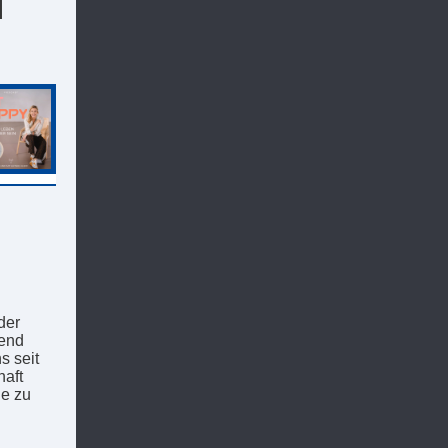
l
der
gend
s seit
haft
ie zu