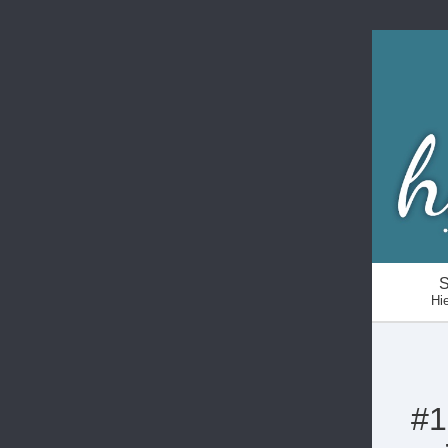
S
Hie
#1