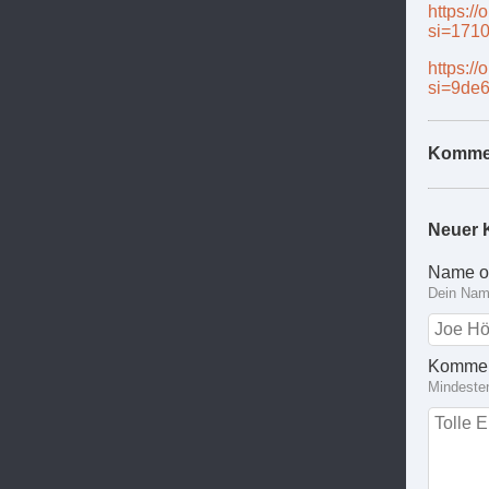
https:/
si=171
https:/
si=9de6
Komme
Neuer 
Name o
Dein Name
Kommen
Mindeste