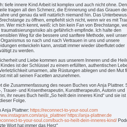
: tiefe innere Kind Arbeit ist komplex und auch nicht ohne. Den
eile tragen all den Schmerz, die Erinnerung und das Grauen der
ahre und genau da will natürlich niemand hin. Das Unterbewus
 Brechstange zu öffnen, empfiehlt sich nicht, wenn wir es mit Tr
en. Wer mich kennt, weiß: ich bin kein Fan von Brechstange, wei
 traumatisierungsrisiko als gefährlich empfinde. Ich halte den
ensiblen Weg für die bessere und sanftere Methode, weil unser
 Organismus so nach und nach Vertrauen in uns und unsere
idungen entwickeln kann, anstatt immer wieder überflutet oder
ältigt zu werden.
icherheit und Liebe kommen aus unserem Inneren und die Hei
 Kindes ist der Schlüssel zu einem erfüllten, authentischen Leb
Verletzlichkeit umarmen, alte Rüstungen ablegen und den Mut f
lbst mit all seinen Facetten anzunehmen.
et die Zusammenfassung des neuen Buches von Anja Plattner. S
, Trauer- und Krisentherapeutin, Kunsttherapeutin, Autorin und
in, ihr neues Buch heißt „So heilt dein inneres Kind“ und sie is
dieser Folge.
u Anja Plattner:
https://reconnect-to-your-soul.com
/www.instagram.com/anja_plattner/
https://anja-plattner.de
reconnect-to-your-soul.com/buch-so-heilt-dein-inneres-kind/
Podc
tzte Wort hat immer das Herz“