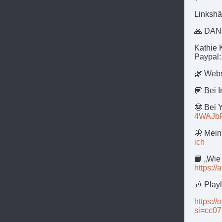
Linkshä
🙏 DA
Kathie
Paypal
🌿 Webs
💟 Bei 
🤓 Bei 
4WAJb
🦋 Mein
ich
📙 „Wie
https:/
🎶 Playl
https:
si=cc0