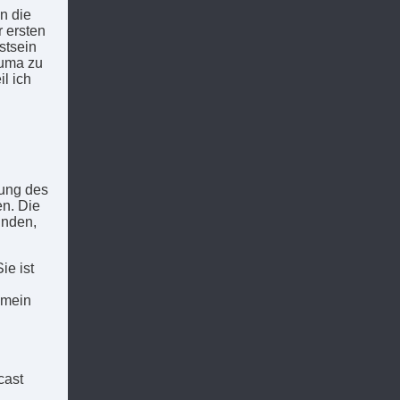
n die
 ersten
stsein
auma zu
l ich
lung des
en. Die
inden,
ie ist
t mein
ast