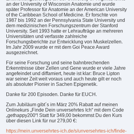
an der University of Wisconsin Anatomie und wurde
später Professor für Anatomie an der American University
of the Caribbean School of Medicine. Er forschte von
1987 bis 1992 an der Pennsylvania State University und
dem medizinischen Forschungszentrum der Stanford
University. Seit 1993 hatte er Lehraufträge an mehreren
Universitäten und verfasste zahlreiche
Forschungsberichte zur Entwicklung von Muskelzellen.
Im Jahr 2009 wurde er mit dem Goi Peace Award
ausgezeichnet.
Für seine Forschung und seine bahnbrechenden
Erkenntnisse über Zellen und Gene wurde er viele Jahre
angefeindet und diffamiert, heute ist klar: Bruce Lipton
war seiner Zeit weit voraus und auch heute gilt er noch
als absoluter Pionier in Sachen Epigenetik.
Danke für 200 Episoden. Danke für EUCH.
Zum Jubiläum gibt´s im März 20% Rabatt auf meinen
Onlinekurs „Finde Dein unversehrtes Ich“ mit dem Code
„gethappy200“! Statt für 349,00 bekommst Du den Kurs
über diesen Link für nur 279,00 €:
https://mein.unversehrtes-ich.de/s/unversehrtes-ich/finde-