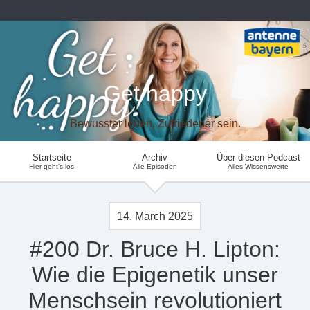
Get happy
Bewusster leben. Zufriedener sein.
Startseite
Archiv
Über diesen Podcast
Hier geht's los
Alle Episoden
Alles Wissenswerte
14. March 2025
#200 Dr. Bruce H. Lipton:
Wie die Epigenetik unser
Menschsein revolutioniert