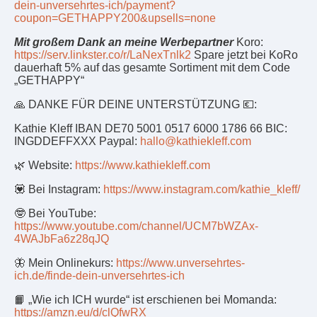
dein-unversehrtes-ich/payment?
coupon=GETHAPPY200&upsells=none
Mit großem Dank an meine Werbepartner
Koro:
https://serv.linkster.co/r/LaNexTnlk2
Spare jetzt bei KoRo
dauerhaft 5% auf das gesamte Sortiment mit dem Code
„GETHAPPY“
🙏 DANKE FÜR DEINE UNTERSTÜTZUNG 💶:
Kathie Kleff IBAN DE70 5001 0517 6000 1786 66 BIC:
INGDDEFFXXX Paypal:
hallo@kathiekleff.com
🌿 Website:
https://www.kathiekleff.com
💟 Bei Instagram:
https://www.instagram.com/kathie_kleff/
🤓 Bei YouTube:
https://www.youtube.com/channel/UCM7bWZAx-
4WAJbFa6z28qJQ
🦋 Mein Onlinekurs:
https://www.unversehrtes-
ich.de/finde-dein-unversehrtes-ich
📙 „Wie ich ICH wurde“ ist erschienen bei Momanda:
https://amzn.eu/d/clQfwRX