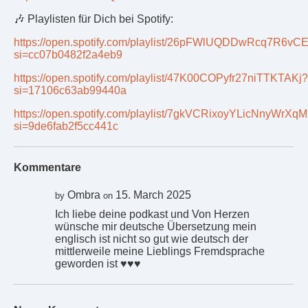
🎶 Playlisten für Dich bei Spotify:
https://open.spotify.com/playlist/26pFWlUQDDwRcq7R6vC
si=cc07b0482f2a4eb9
https://open.spotify.com/playlist/47K00COPyfr27niTTKTAKj?
si=17106c63ab99440a
https://open.spotify.com/playlist/7gkVCRixoyYLicNnyWrXq
si=9de6fab2f5cc441c
Kommentare
Ombra
15. March 2025
by
on
Ich liebe deine podkast und Von Herzen
wünsche mir deutsche Übersetzung mein
englisch ist nicht so gut wie deutsch der
mittlerweile meine Lieblings Fremdsprache
geworden ist ♥️♥️♥️