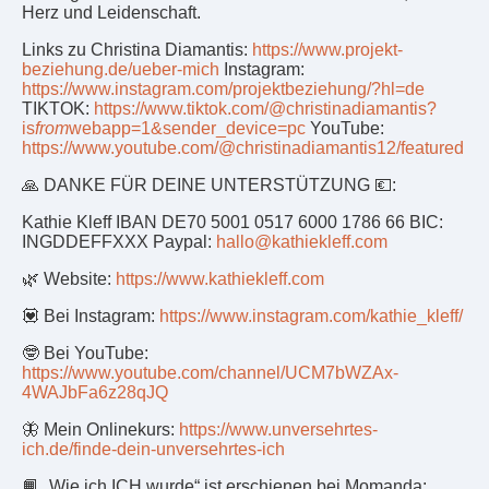
Herz und Leidenschaft.
Links zu Christina Diamantis:
https://www.projekt-
beziehung.de/ueber-mich
Instagram:
https://www.instagram.com/projektbeziehung/?hl=de
TIKTOK:
https://www.tiktok.com/@christinadiamantis?
is
from
webapp=1&sender_device=pc
YouTube:
https://www.youtube.com/@christinadiamantis12/featured
🙏 DANKE FÜR DEINE UNTERSTÜTZUNG 💶:
Kathie Kleff IBAN DE70 5001 0517 6000 1786 66 BIC:
INGDDEFFXXX Paypal:
hallo@kathiekleff.com
🌿 Website:
https://www.kathiekleff.com
💟 Bei Instagram:
https://www.instagram.com/kathie_kleff/
🤓 Bei YouTube:
https://www.youtube.com/channel/UCM7bWZAx-
4WAJbFa6z28qJQ
🦋 Mein Onlinekurs:
https://www.unversehrtes-
ich.de/finde-dein-unversehrtes-ich
📙 „Wie ich ICH wurde“ ist erschienen bei Momanda: