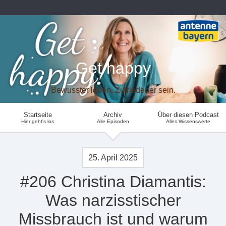
Get happy
Bewusster leben. Zufriedener sein.
Startseite
Archiv
Über diesen Podcast
Hier geht's los
Alle Episoden
Alles Wissenswerte
25. April 2025
#206 Christina Diamantis:
Was narzisstischer
Missbrauch ist und warum