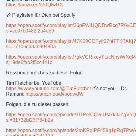
https://amzn.eu/d/clQfwRX
🎶 Playlisten für Dich bei Spotify:
https://open.spotify.com/playlist/26pFWlUQDDwRcq7R6vC
si=cc07b0482f2a4eb9
https://open.spotify.com/playlist/47K00COPyfr27niTTKTAKj?
si=17106c63ab99440a
https://open.spotify.com/playlist/7gkVCRixoyYLicNnyWrXq
si=9de6fab2f5cc441c
Ressourcenreiches zu dieser Folge:
Tim Fletcher bei YouTube
https://www.youtube.com/@TimFletcher
It´s not you – Dr.
Ramani:
https://amzn.eu/d/ibodwdW
Folgen, die zu dieser passen:
https://open.spotify.com/episode/1ITPmCQvuUM7k8JZgV5
si=31732bf23f784b2e
https://open.spotify.com/episode/2rnKRaiPF458q1pRqTPw
si=50d40ff5a6144129