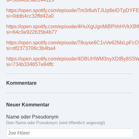
https://open.spotify.com/episode/7m3r6uhTJUp8eiDTpDYF
si=0ddb4cc32ffd42a0
https://open.spotify.com/episode/4HuXgUgnMiBPhhHVkXBf
si=64c0e922635b4b77
https://open.spotify.com/episode/78uyxe6C1vVe62MxLpFc
si=df2373706c3b4ba4
https://open.spotify.com/episode/4DBUHWM3nyXDlBy8S
si=734b334657e84ffc
Kommentare
Neuer Kommentar
Name oder Pseudonym
Dein Name oder Pseudonym (wird öffentlich angezeigt)