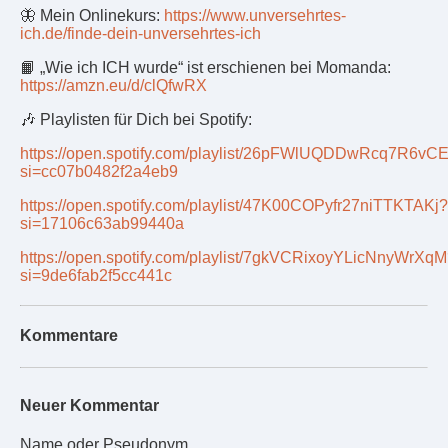
🦋 Mein Onlinekurs:
https://www.unversehrtes-
ich.de/finde-dein-unversehrtes-ich
📙 „Wie ich ICH wurde“ ist erschienen bei Momanda:
https://amzn.eu/d/clQfwRX
🎶 Playlisten für Dich bei Spotify:
https://open.spotify.com/playlist/26pFWlUQDDwRcq7R6vC
si=cc07b0482f2a4eb9
https://open.spotify.com/playlist/47K00COPyfr27niTTKTAKj?
si=17106c63ab99440a
https://open.spotify.com/playlist/7gkVCRixoyYLicNnyWrXq
si=9de6fab2f5cc441c
Kommentare
Neuer Kommentar
Name oder Pseudonym