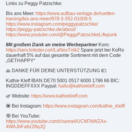
Links zu Peggy Patzschke:
Bis ans Meer:
https://www.aufbau-verlage.de/ruetten-
loening/bis-ans-meer/978-3-352-01009-5
https://www.instagram.com/peggypatzschke/
https://peggy-patzschke.de/about/
https://www.youtube.com/@PeggyPatzschkeLifepunk
Mit großem Dank an meine Werbepartner
Koro:
https://serv.linkster.co/r/LaNexTnlk2
Spare jetzt bei KoRo
dauerhaft 5% auf das gesamte Sortiment mit dem Code
„GETHAPPY“
🙏 DANKE FÜR DEINE UNTERSTÜTZUNG 💶:
Kathie Kleff IBAN DE70 5001 0517 6000 1786 66 BIC:
INGDDEFFXXX Paypal:
hallo@kathiekleff.com
🌿 Website:
https://www.kathiekleff.com
💟 Bei Instagram:
https://www.instagram.com/kathie_kleff/
🤓 Bei YouTube:
https://www.youtube.com/channel/UCM7bWZAx-
4WAJbFa6z28qJQ