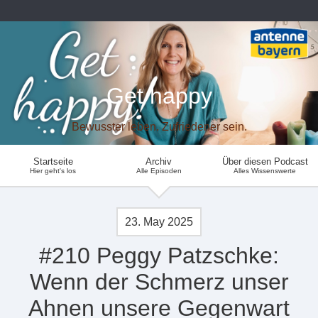
Get happy
Bewusster leben. Zufriedener sein.
Startseite
Archiv
Über diesen Podcast
Hier geht's los
Alle Episoden
Alles Wissenswerte
23. May 2025
#210 Peggy Patzschke:
Wenn der Schmerz unser
Ahnen unsere Gegenwart