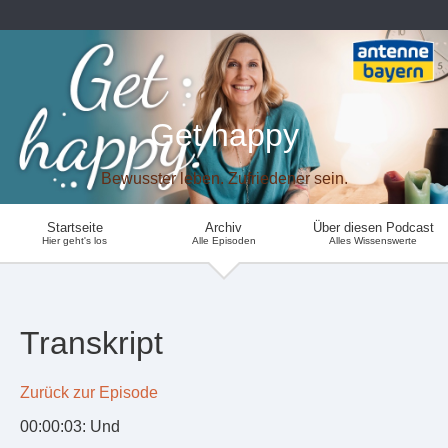
Get happy
Bewusster leben. Zufriedener sein.
Startseite
Archiv
Über diesen Podcast
Hier geht's los
Alle Episoden
Alles Wissenswerte
Transkript
Zurück zur Episode
00:00:03: Und