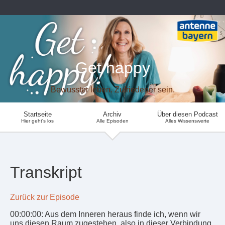
Get happy
Bewusster leben. Zufriedener sein.
Startseite
Archiv
Über diesen Podcast
Hier geht's los
Alle Episoden
Alles Wissenswerte
Transkript
Zurück zur Episode
00:00:00: Aus dem Inneren heraus finde ich, wenn wir
uns diesen Raum zugestehen, also in dieser Verbindung