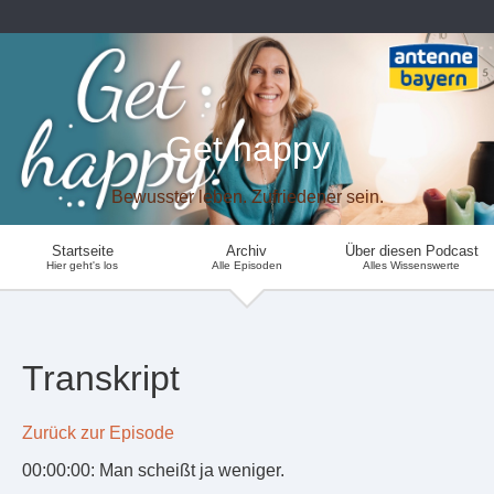
Get happy
Bewusster leben. Zufriedener sein.
Startseite
Archiv
Über diesen Podcast
Hier geht's los
Alle Episoden
Alles Wissenswerte
Transkript
Zurück zur Episode
00:00:00: Man scheißt ja weniger.