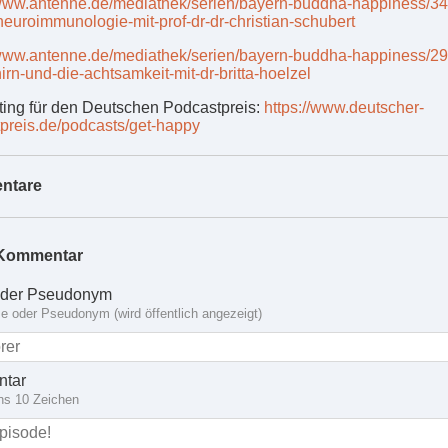
/www.antenne.de/mediathek/serien/bayern-buddha-happiness/3
euroimmunologie-mit-prof-dr-dr-christian-schubert
/www.antenne.de/mediathek/serien/bayern-buddha-happiness/2
irn-und-die-achtsamkeit-mit-dr-britta-hoelzel
ing für den Deutschen Podcastpreis:
https://www.deutscher-
preis.de/podcasts/get-happy
ntare
Kommentar
der Pseudonym
 oder Pseudonym (wird öffentlich angezeigt)
tar
ns 10 Zeichen