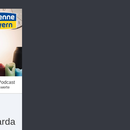
Podcast
swerte
arda