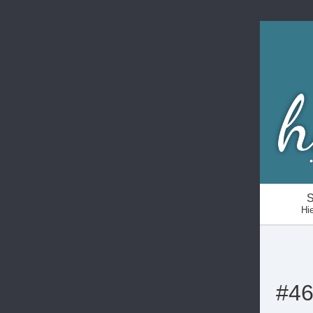
S
Hie
#46