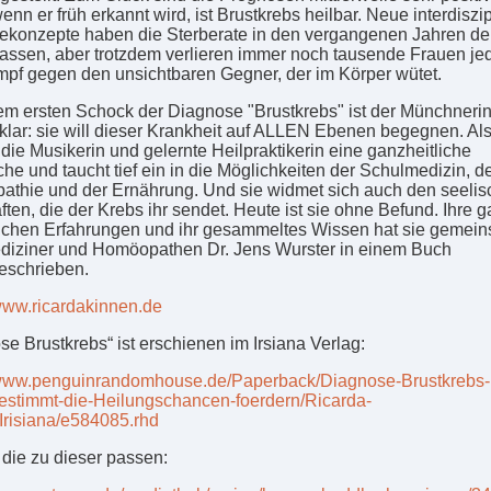
enn er früh erkannt wird, ist Brustkrebs heilbar. Neue interdiszi
ekonzepte haben die Sterberate in den vergangenen Jahren deu
lassen, aber trotzdem verlieren immer noch tausende Frauen je
pf gegen den unsichtbaren Gegner, der im Körper wütet.
m ersten Schock der Diagnose "Brustkrebs" ist der Münchnerin
 klar: sie will dieser Krankheit auf ALLEN Ebenen begegnen. Al
 die Musikerin und gelernte Heilpraktikerin eine ganzheitliche
he und taucht tief ein in die Möglichkeiten der Schulmedizin, d
thie und der Ernährung. Und sie widmet sich auch den seeli
ften, die der Krebs ihr sendet. Heute ist sie ohne Befund. Ihre 
ichen Erfahrungen und ihr gesammeltes Wissen hat sie gemein
iziner und Homöopathen Dr. Jens Wurster in einem Buch
eschrieben.
/www.ricardakinnen.de
se Brustkrebs“ ist erschienen im Irsiana Verlag:
/www.penguinrandomhouse.de/Paperback/Diagnose-Brustkrebs-
estimmt-die-Heilungschancen-foerdern/Ricarda-
Irisiana/e584085.rhd
 die zu dieser passen: