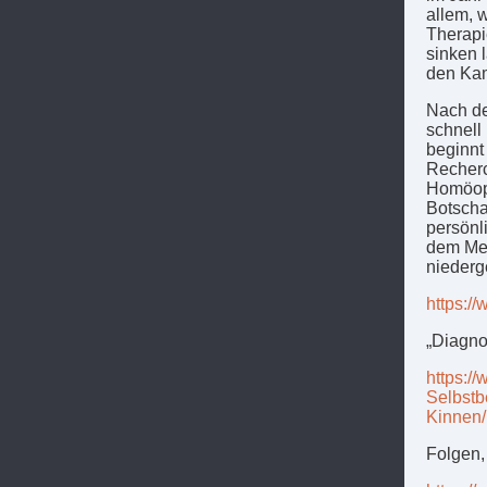
allem, w
Therapi
sinken 
den Kam
Nach de
schnell
beginnt
Recherc
Homöopa
Botscha
persönl
dem Med
niederg
https:/
„Diagno
https:/
Selbstb
Kinnen/
Folgen,