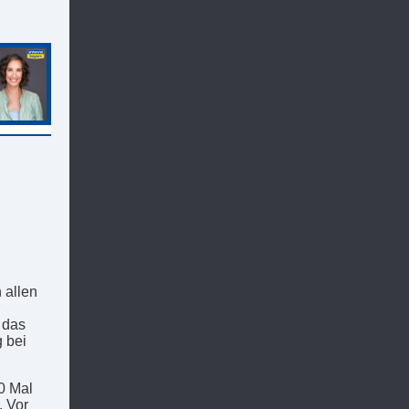
 allen
 das
g bei
0 Mal
. Vor