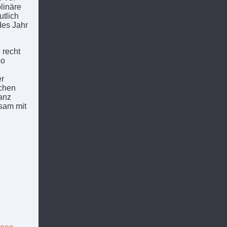
plinäre
tlich
des Jahr
 recht
so
er
schen
ganz
sam mit