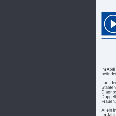
Im April
befindet
Laut der
Staaten
Diagnose
Doppelt
Frauen,
Allein 
im Jahr 