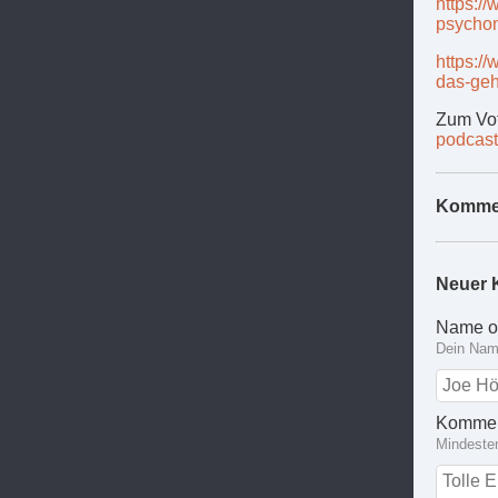
https:/
psychon
https:/
das-geh
Zum Vot
podcast
Komme
Neuer 
Name o
Dein Name
Kommen
Mindeste