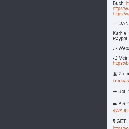
Buch:
h
https:/
https:/
🙏 DA
Kathie
Paypal
🌿 Webs
🦋 Mein
https:/
🫂 Zu 
compas
➡️ Bei 
➡️ Bei 
4WAJb
🎙️ GET
https: