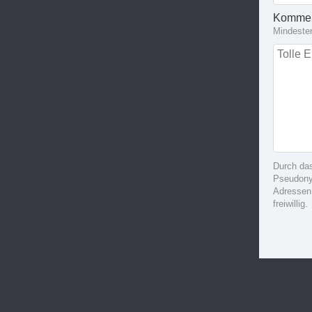
Kommen
Mindeste
Durch da
Pseudonym
Adressen
freiwillig.