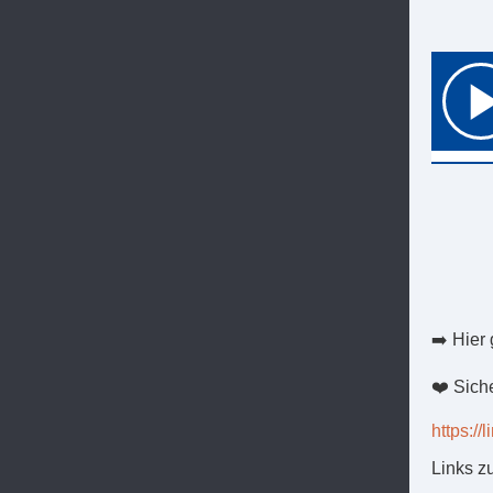
➡️ Hier
❤️ Sich
https://l
Links z