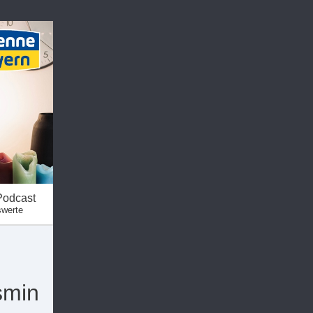
Podcast
swerte
smin