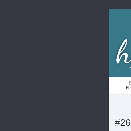
S
Hie
#26