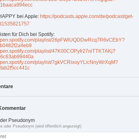
11baaca994ecc
 HAPPY bei Apple:
https://podcasts.apple.com/de/podcast/get-
id1535821757
isten für Dich bei Spotify:
//open.spotify.com/playlist/26pFWlUQDDwRcq7R6vCEbY?
7b0482f2a4eb9
/open.spotify.com/playlist/47K00COPyfr27niTTKTAKj?
06c63ab99440a
/open.spotify.com/playlist/7gkVCRixoyYLicNnyWrXqM?
fab2f5cc441c
ntare
Kommentar
der Pseudonym
 oder Pseudonym (wird öffentlich angezeigt)