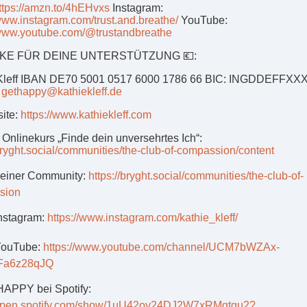
ttps://amzn.to/4hEHvxs
Instagram:
/www.instagram.com/trust.and.breathe/
YouTube:
/www.youtube.com/@trustandbreathe
NKE FÜR DEINE UNTERSTÜTZUNG 💶:
 Kleff IBAN DE70 5001 0517 6000 1786 66 BIC: INGDDEFFXX
:
gethappy@kathiekleff.de
ite:
https://www.kathiekleff.com
 Onlinekurs „Finde dein unversehrtes Ich“:
/bryght.social/communities/the-club-of-compassion/content
meiner Community:
https://bryght.social/communities/the-club-of-
sion
Instagram:
https://www.instagram.com/kathie_kleff/
YouTube:
https://www.youtube.com/channel/UCM7bWZAx-
Fa6z28qJQ
 HAPPY bei Spotify:
//open.spotify.com/show/1uU42oy24DJ2W7xRMgtgu2?