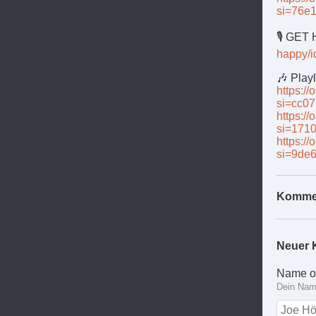
si=76e
🎙️ GET
happy/
🎶 Playl
https:
si=cc0
https:/
si=171
https:/
si=9de6
Komme
Neuer 
Name o
Dein Name