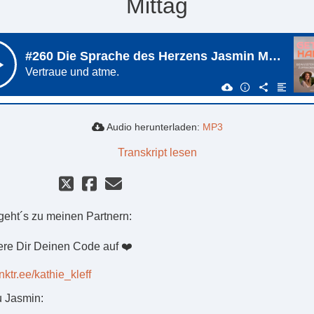
Mittag
Audio herunterladen:
MP3
Transkript lesen
 geht´s zu meinen Partnern:
ere Dir Deinen Code auf ❤️
inktr.ee/kathie_kleff
u Jasmin: