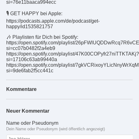
si=76e11baaca994ecc
🎙️ GET HAPPY bei Apple:
https://podcasts.apple.com/de/podcast/get-
happy/id1535821757
🎶 Playlisten für Dich bei Spotify:
https://open.spotify.com/playlist/26pFWlUQDDwRcq7R6vC
si=cc07b0482f2a4eb9
https://open.spotify.com/playlist/47K00COPyfr27niTTKTAKj?
si=17106c63ab99440a
https://open.spotify.com/playlist/7gkVCRixoyYLicNnyWrXq
si=9de6fab2f5cc441c
Kommentare
Neuer Kommentar
Name oder Pseudonym
Dein Name oder Pseudonym (wird öffentlich angezeigt)