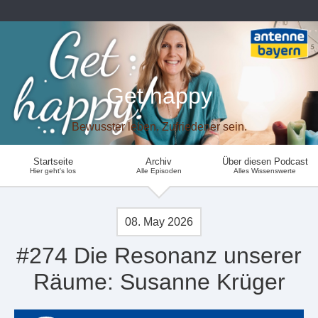
Get happy
Bewusster leben. Zufriedener sein.
Startseite
Archiv
Über diesen Podcast
Hier geht's los
Alle Episoden
Alles Wissenswerte
08. May 2026
#274 Die Resonanz unserer
Räume: Susanne Krüger