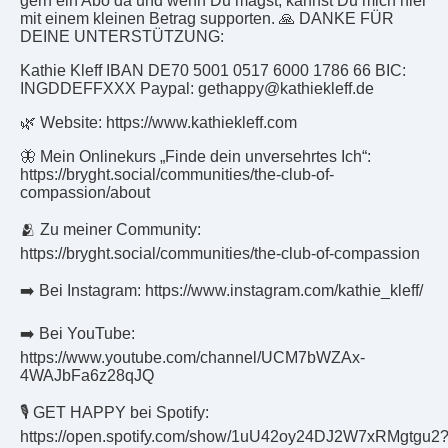
gern ein Abo da und wenn Du magst, kannst Du mich hier
mit einem kleinen Betrag supporten. 🙏 DANKE FÜR
DEINE UNTERSTÜTZUNG:
Kathie Kleff IBAN DE70 5001 0517 6000 1786 66 BIC:
INGDDEFFXXX Paypal: gethappy@kathiekleff.de
🌿 Website: https://www.kathiekleff.com
🦋 Mein Onlinekurs „Finde dein unversehrtes Ich“:
https://bryght.social/communities/the-club-of-
compassion/about
🫂 Zu meiner Community:
https://bryght.social/communities/the-club-of-compassion
➡️ Bei Instagram: https://www.instagram.com/kathie_kleff/
➡️ Bei YouTube:
https://www.youtube.com/channel/UCM7bWZAx-
4WAJbFa6z28qJQ
🎙️ GET HAPPY bei Spotify:
https://open.spotify.com/show/1uU42oy24DJ2W7xRMgtgu2